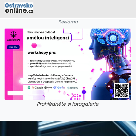
Reklama
Prohlédněte si fotogalerie.
galerie: cviky
galerie: cviky