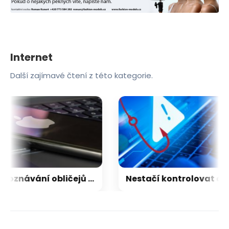
Internet
Další zajímavé čtení z této kategorie.
Rozpoznávání obličejů v iPhonu může Apple přijít extrémně draho
Nestačí kontrolovat adresu webu. Nový útok na Microsoft využívá oficiální portál