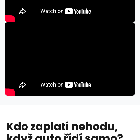
Kdo zaplatí nehodu,
když auto řídí samo?