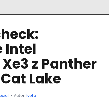
heck:
 Intel
 Xe3 z Panther
dCat Lake
ecial
•
Autor:
Iveta