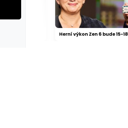
rie: cviky
galerie: cviky
Výrobci: GeForce RTX 5000 zdraží o 20-30 %, zastavili jsme dodávky levných karet
Herní výkon Zen 6 bude 15-18 % nad Zen 5, na úrovni Zen 5 X3D