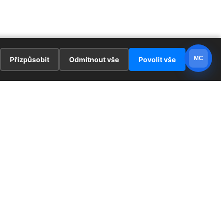
MC
Přizpůsobit
Odmítnout vše
Povolit vše
E
ZAJÍMAVOSTI
PRÁVNÍ UJEDNÁNÍ
ka !
Redaktoři
Ochrana osobních údajů
Cookies