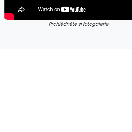
Prohlédněte si fotogalerie.
galerie: cviky
gale
Nvidia zrušila objednávku GeForce RTX 5090 za $4600, Asus ji prý dodá za $5200