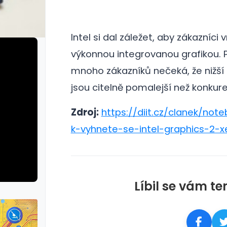
Intel si dal záležet, aby zákazníci
výkonnou integrovanou grafikou.
mnoho zákazníků nečeká, že nižš
jsou citelně pomalejší než konkur
Zdroj:
https://diit.cz/clanek/not
k-vyhnete-se-intel-graphics-2-x
Líbil se vám te