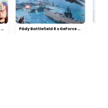
galerie: cviky
Pády Battlefield 6 s GeForce vyřešeny, netýkaly se jen vodní hladiny na RTX 5000