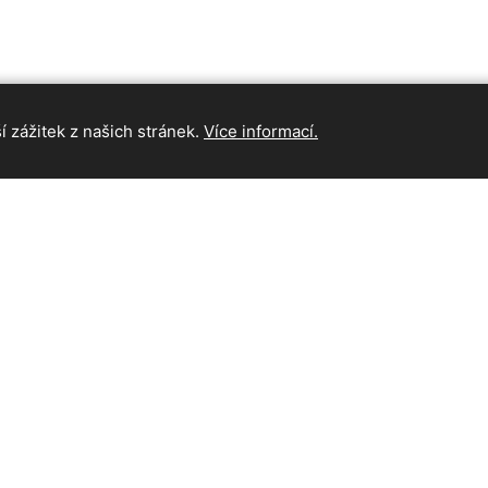
 zážitek z našich stránek.
Více informací.
INFORMAC
Hlavní strán
Kontakt