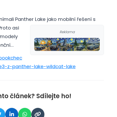
 vnímali Panther Lake jako mobilní řešení s
Proto asi
Reklama
í modely
enční…
ebookchec
e3-z-panther-lake-wildcat-lake
nto článek? Sdílejte ho!