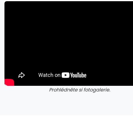
Prohlédněte si fotogalerie.
galerie: cviky
gale