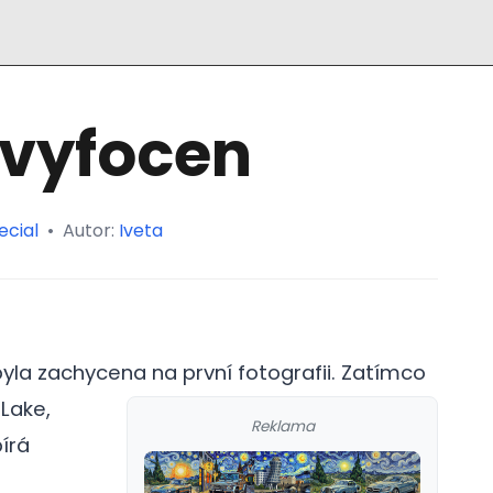
 vyfocen
ecial
•
Autor:
Iveta
byla zachycena na první fotografii.
Zatímco
 Lake,
Reklama
írá