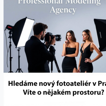
Herní výkon Zen 6 bude 15-18 % nad Zen 5, na úrovni Zen 5 X3D