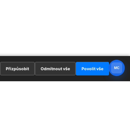
MC
Přizpůsobit
Odmítnout vše
Povolit vše
E
ZAJÍMAVOSTI
PRÁVNÍ UJEDNÁNÍ
ka !
Redaktoři
Ochrana osobních údajů