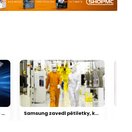
Samsung zavedl pětiletky, kdo chce mít paměti jisté, musí objednat na 5 let