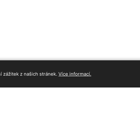
 zážitek z našich stránek.
Více informací.
INFORMAC
Hlavní strán