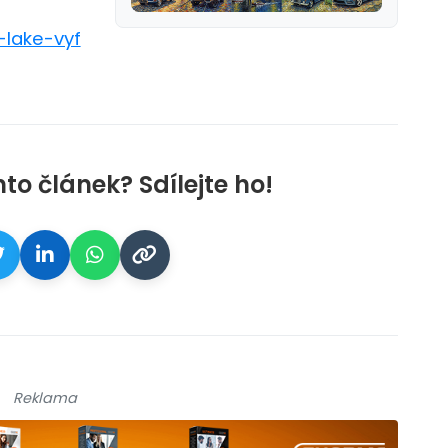
-lake-vyf
nto článek? Sdílejte ho!
Reklama