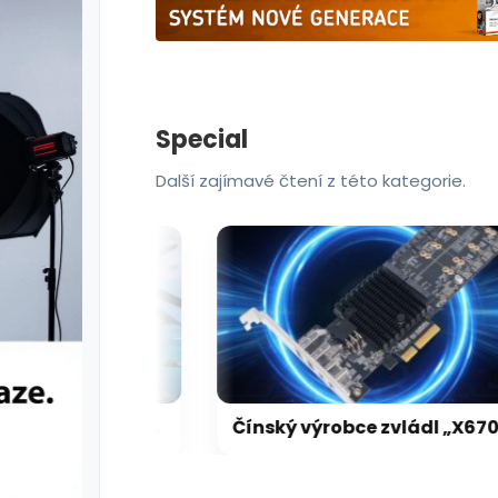
Special
Další zajímavé čtení z této kategorie.
Pády Battlefield 6 s GeForce vyřešeny, netýkaly se jen vodní hladiny na RTX 5000
Čínský výrobce zvládl „X670 XPANSION KIT“ levněji, dostupně a lépe než ASRock