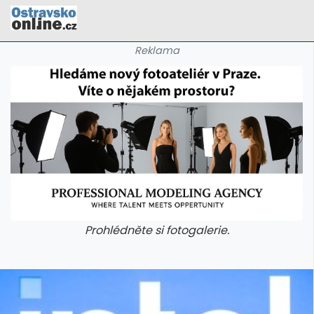
Reklama
Prohlédněte si fotogalerie.
galerie: cviky
galerie: cviky