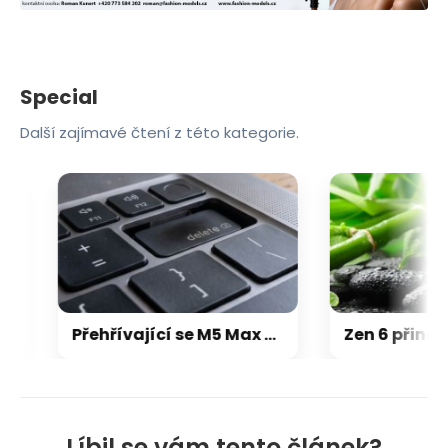
Special
Další zajímavé čtení z této kategorie.
Přehřívající se M5 Max MacBook Pro trápí zaseklé klávesy, cena opravy je $895
Líbil se vám tento článek?