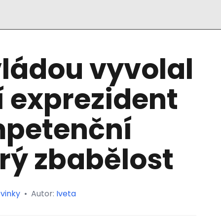
vládou vyvolal
í exprezident
mpetenční
prý zbabělost
vinky
•
Autor:
Iveta