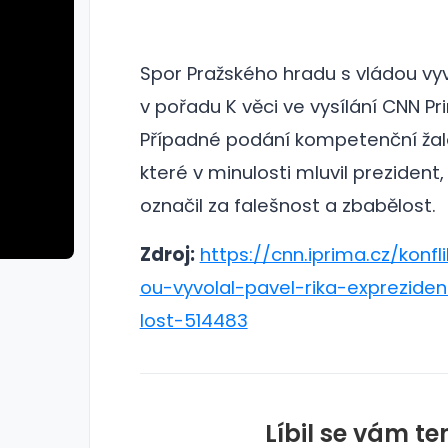
Spor Pražského hradu s vládou vyvo
v pořadu K věci ve vysílání CNN P
Případné podání kompetenční žal
které v minulosti mluvil prezident,
označil za falešnost a zbabělost.
Zdroj:
https://cnn.iprima.cz/konfl
ou-vyvolal-pavel-rika-exprezide
lost-514483
Líbil se vám te