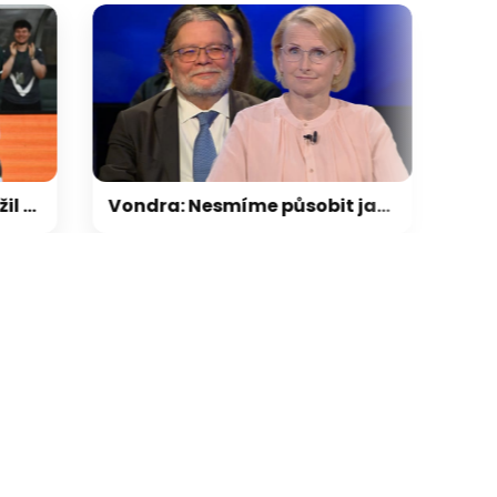
lonec se výrazně přiblížil k postupu. Hradec proti oslabenému Besiktasu prohrál
Vondra: Nesmíme působit jako magnet na migranty. Konečná se opřela do Evropské komise