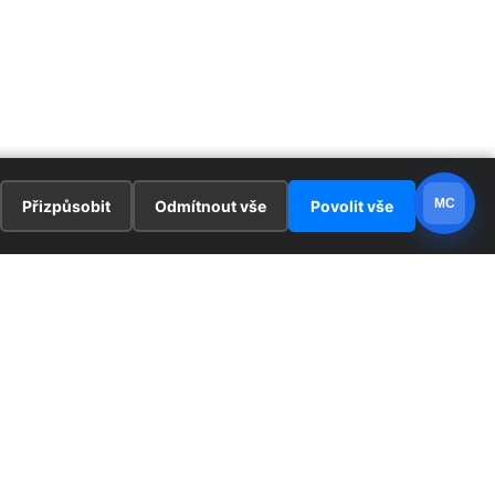
MC
Přizpůsobit
Odmítnout vše
Povolit vše
E
ZAJÍMAVOSTI
PRÁVNÍ UJEDNÁNÍ
ka !
Redaktoři
Ochrana osobních údajů
Cookies