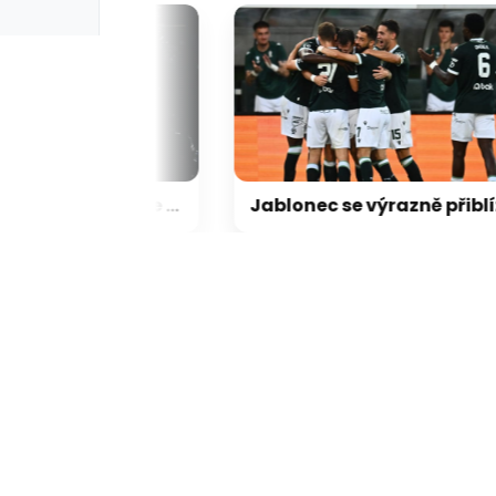
Třetí píseň Charlotte Gott je venku. Dcera Karla Gotta ukázala videoklip natočený ve Francii
Jab