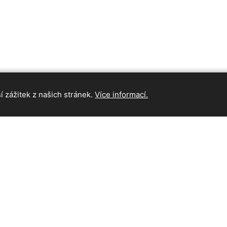
 zážitek z našich stránek.
Více informací.
INFORMAC
Hlavní strán
Kontakt