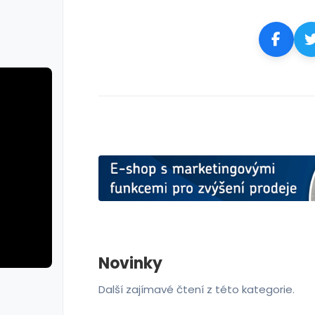
Novinky
Další zajímavé čtení z této kategorie.
rie: cviky
galerie: cviky