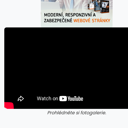
Prohlédněte si fotogalerie.
galerie: cviky
gale