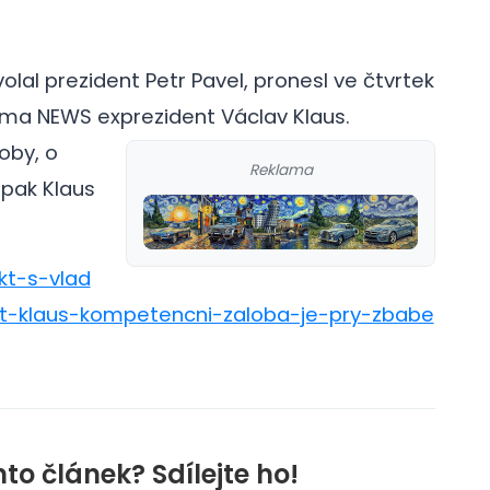
lal prezident Petr Pavel, pronesl ve čtvrtek
rima NEWS exprezident Václav Klaus.
oby, o
Reklama
 pak Klaus
ikt-s-vlad
nt-klaus-kompetencni-zaloba-je-pry-zbabe
nto článek? Sdílejte ho!