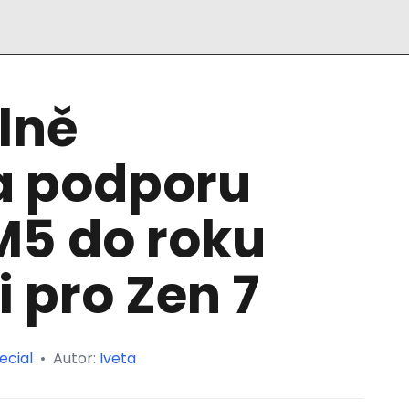
lně
a podporu
M5 do roku
i pro Zen 7
ecial
•
Autor:
Iveta