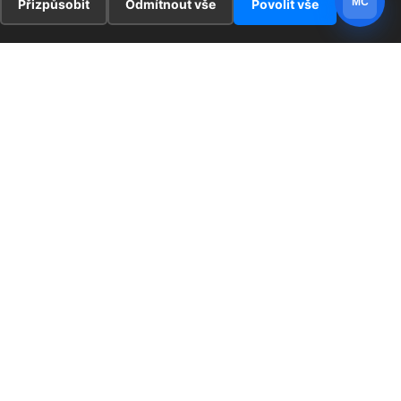
MC
Přizpůsobit
Odmítnout vše
Povolit vše
E
ZAJÍMAVOSTI
PRÁVNÍ UJEDNÁNÍ
ka !
Redaktoři
Ochrana osobních údajů
Cookies