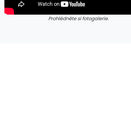
Prohlédněte si fotogalerie.
galerie: cviky
gale