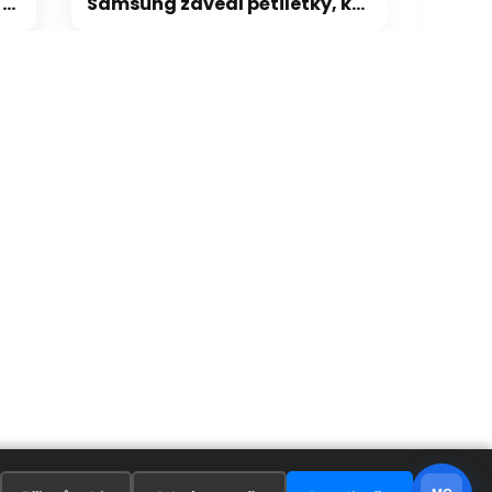
Samsung zavedl pětiletky, kdo chce mít paměti jisté, musí objednat na 5 let