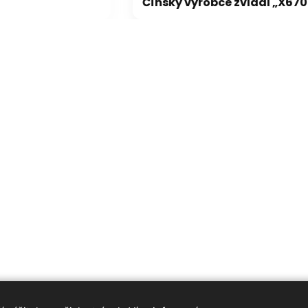
Pády Battlefield 6 s GeForce vyřešeny, netýkaly se jen vodní hladiny na RTX 5000
Čínský výrobce zvládl „X670 XPANSION KIT“ levněji, dostupně a lépe než ASRock