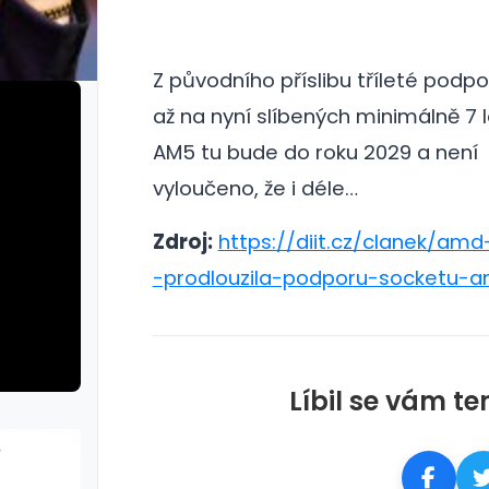
Z původního příslibu tříleté podp
až na nyní slíbených minimálně 7 l
AM5 tu bude do roku 2029 a není
vyloučeno, že i déle…
Zdroj:
https://diit.cz/clanek/amd-
-prodlouzila-podporu-socketu-
Líbil se vám te