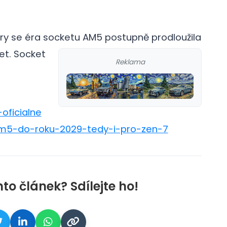
ory se éra socketu AM5 postupně prodloužila
et.
Socket
Reklama
oficialne
am5-do-roku-2029-tedy-i-pro-zen-7
nto článek? Sdílejte ho!