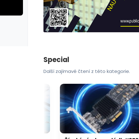
rie: cviky
galerie: cviky
Special
Další zajímavé čtení z této kategorie.