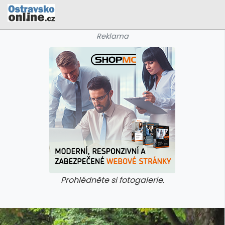
Reklama
Prohlédněte si fotogalerie.
galerie: cviky
galerie: cviky