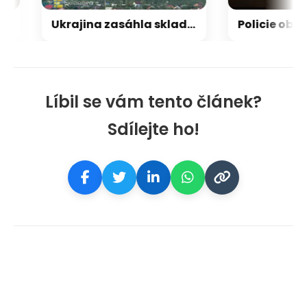
Ukrajina zasáhla sklad Wildberries, Rusové útočili na trh, hasiče či stadion
Líbil se vám tento článek?
Sdílejte ho!