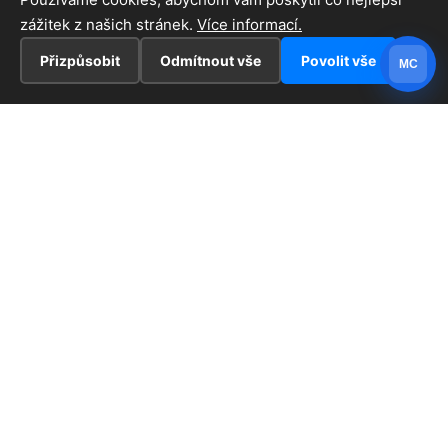
zážitek z našich stránek.
Více informací.
Přizpůsobit
Odmítnout vše
Povolit vše
MC
INFORMACE
Hlavní stránka !