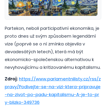
Partekon, neboli participativní ekonomika, je
proto dnes už svým způsobem legendární
vize (poprvé se o ní zmínka objevila v
devadesátých letech), která má být
ekonomicko-společenskou alternativou k
nevyhovujícímu a kritizovanému kapitalismu.
Zdroj:
https://www.parlamentnilisty.cz/rss/z
pravy/Podivejte-se-na-vizi-ktera-pripravuje
-na-zivot-po-padu-kapitalismu-A-je-to-pr
y-blizko-349736