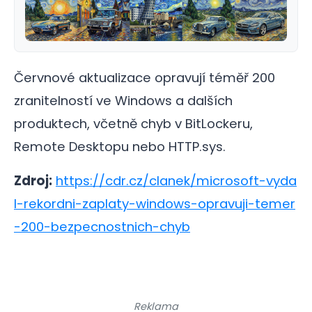
Červnové aktualizace opravují téměř 200
zranitelností ve Windows a dalších
produktech, včetně chyb v BitLockeru,
Remote Desktopu nebo HTTP.sys.
Zdroj:
https://cdr.cz/clanek/microsoft-vyda
l-rekordni-zaplaty-windows-opravuji-temer
-200-bezpecnostnich-chyb
Reklama