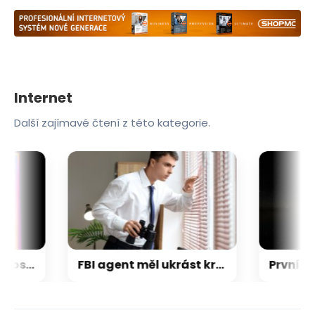
Internet
Další zajímavé čtení z této kategorie.
Napětí kolem GTA 6 roste. Srpen může přinést třetí trailer i první gameplay
FBI agent měl ukrást kryptoměny za milion dolarů. Usvědčil ho ChatGPT