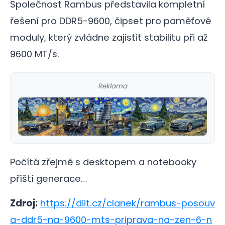
Společnost Rambus představila kompletní
řešení pro DDR5-9600, čipset pro paměťové
moduly, který zvládne zajistit stabilitu při až
9600 MT/s.
Reklama
Počítá zřejmě s desktopem a notebooky
příští generace…
Zdroj:
https://diit.cz/clanek/rambus-posouv
a-ddr5-na-9600-mts-priprava-na-zen-6-n