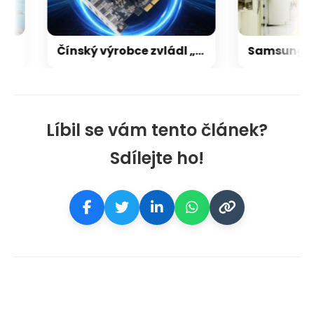
Čínský výrobce zvládl „X670 XPANSION KIT“ levněji, dostupně a lépe než ASRock
Líbil se vám tento článek?
Sdílejte ho!